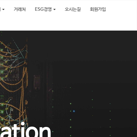
개
거래처
ESG경영
오시는길
회원가입
ation